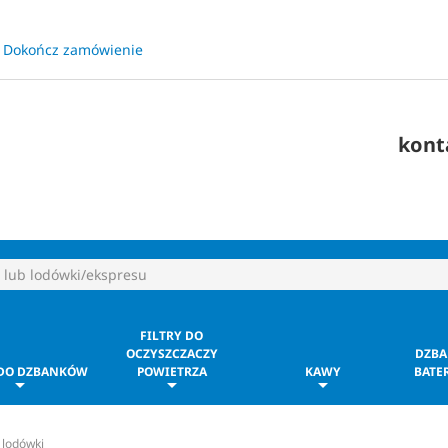
Dokończ zamówienie
​
kont
FILTRY DO
OCZYSZCZACZY
DZBA
 DO DZBANKÓW
POWIETRZA
KAWY
BATER
 lodówki