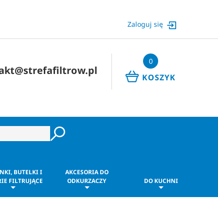
Zaloguj się
0
akt@strefafiltrow.pl
KOSZYK
NKI, BUTELKI I
AKCESORIA DO
IE FILTRUJĄCE
ODKURZACZY
DO KUCHNI