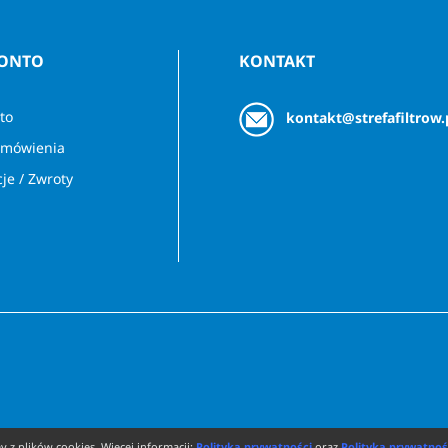
KONTO
KONTAKT
to
kontakt@strefafiltrow.
amówienia
je / Zwroty
 z plików cookies. Więcej informacji:
Polityka prywatności
oraz
Polityka prywatnoś