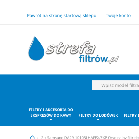
Powrót na stronę startową sklepu
Twoje konto
FILTRY I AKCESORIA DO
EKSPRESÓW DO KAWY
FILTRY DO LODÓWEK
FILTRY
2 x Samsung DA29-10105J HAFEX/EXP Oryginalny filtr do