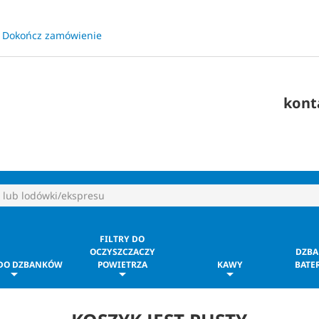
Dokończ zamówienie
​
kont
FILTRY DO
OCZYSZCZACZY
DZBA
 DO DZBANKÓW
POWIETRZA
KAWY
BATER