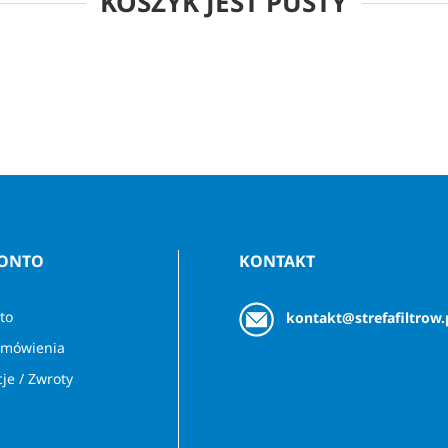
KOSZYK JEST PUSTY
KONTO
KONTAKT
to
kontakt@strefafiltrow.
amówienia
je / Zwroty