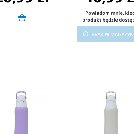
Powiadom mnie, kie
zowych, tym bardziej przyczyniamy się do ochrony środowi
produkt będzie dostę
ałów wysokiej jakości, a przede wszystkim służy przez dług
BRAK W MAGAZYN
wody Dafi
swobodnie zmieści się w plecaku, ale zmieści się
orzystasz z czystej wody w każdej chwili.
LA KAŻDEGO
eżeli zawsze chcesz mieć czystą i smaczną wodę pod ręką. Pr
ltr zatrzymuje niepożądane substancje takie jak metale ciężk
nuje nieprzyjemny smak chloru.