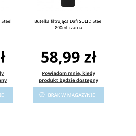
 Steel
Butelka filtrująca Dafi SOLID Steel
800ml czarna
ł
58,99 zł
dy
Powiadom mnie, kiedy
pny
produkt będzie dostępny
IE
BRAK W MAGAZYNIE