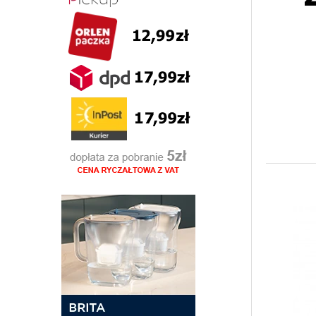
Im mniej kupujemy wody w butelkach jednora
butelka filtrująca Dafi
jest wykonana z materi
Praktyczna i sprzyjająca ekologii
butelka do 
torebce o większych wymiarach. Dzięki niej sk
BUTELKI FILTRUJĄCE DAFI D
Zdecyduj się na
butelki na wodę z filtrem
, j
podczas spaceru lub uprawiania sportu.
Jak działa
butelka na wodę z filtrem Dafi
? Fi
zanieczyszczenia z sieci wodociągowej. Elimi