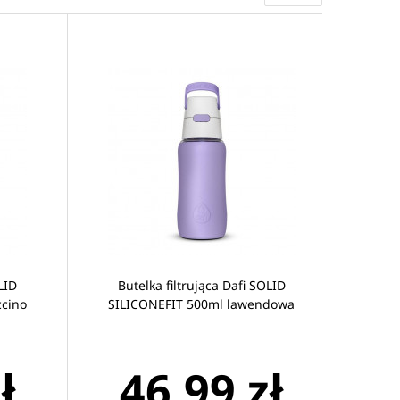
niania, nie
ujące Dafi
.
w. Stosując
 Woda z dzbanka
OLID
Butelka filtrująca Dafi SOLID
ccino
SILICONEFIT 500ml lawendowa
Dafi
stanowi
ł
46,99 zł
 kolejnych