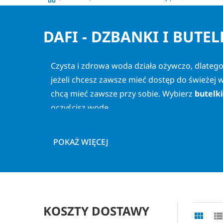
DAFI - DZBANKI I BUTEL
Czysta i zdrowa woda działa ożywczo, dlate
jeżeli chcesz zawsze mieć dostęp do świeżej
chcą mieć zawsze przy sobie. Wybierz
butelki
oczyścisz wodę.
JAKIE KORZYŚCI ZAPEWNIAJĄ 
POKAŻ WIĘCEJ
Twarda woda z kranu wymaga przegotowania, a
dzbanek z filtrem Dafi
. Stanowi praktyczny g
W naszym sklepie kupisz również
butelki filt
KOSZTY DOSTAWY
poczujesz pragnienie. W ten sposób zaoszczęd