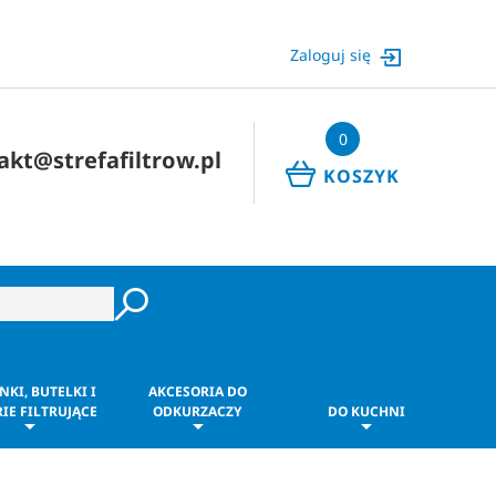
Zaloguj się
0
akt@strefafiltrow.pl
KOSZYK
NKI, BUTELKI I
AKCESORIA DO
IE FILTRUJĄCE
ODKURZACZY
DO KUCHNI