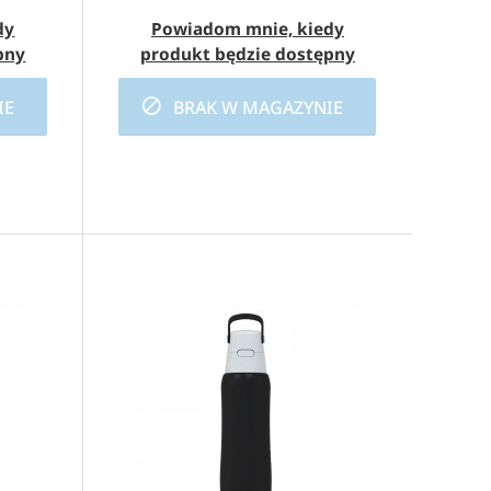
dy
Powiadom mnie, kiedy
pny
produkt będzie dostępny
IE
BRAK W MAGAZYNIE