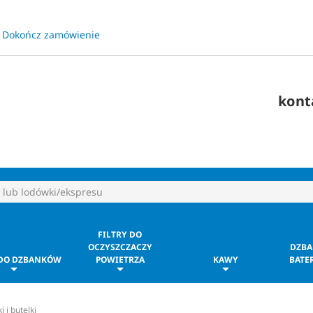
Dokończ zamówienie
​
kont
FILTRY DO
OCZYSZCZACZY
DZBA
 DO DZBANKÓW
POWIETRZA
KAWY
BATER
 i butelki