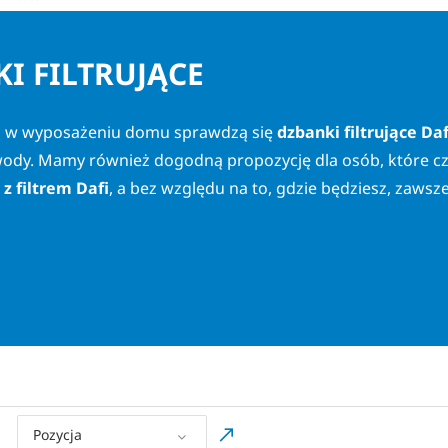
KI FILTRUJĄCE
go w wyposażeniu domu sprawdzą się
dzbanki filtrujące Daf
 wody. Mamy również dogodną propozycję dla osób, które c
 z filtrem Dafi
, a bez względu na to, gdzie będziesz, zawsz
BUTELKI I DZBANKI FILTRUJĄCE DAFI
le można ją również przefiltrować. Aby zrobić to skutecz
adżet, który zapewnia stałą możliwość korzystania z czyste
rujące Dafi
, dzięki którym nie musisz kupować wody butel
Pozycja
zisz nieco pieniędzy i przyczynisz się do ochrony środowis