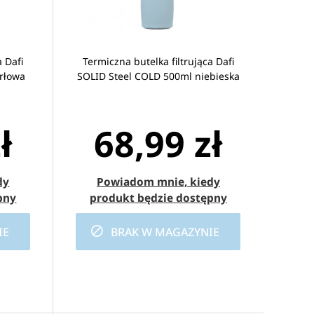
a Dafi
Termiczna butelka filtrująca Dafi
rłowa
SOLID Steel COLD 500ml niebieska
ł
68,99 zł
dy
Powiadom mnie, kiedy
pny
produkt będzie dostępny
IE
BRAK W MAGAZYNIE