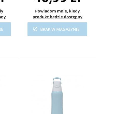
dy
Powiadom mnie, kiedy
ska. Dlatego
pny
produkt będzie dostępny
i czas.
IE
BRAK W MAGAZYNIE
 również w
zyda się
ie i