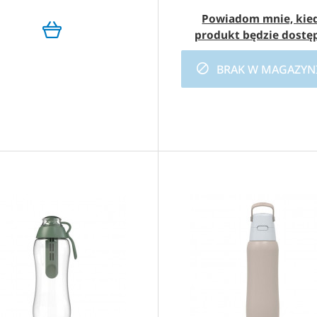
Powiadom mnie, kie
produkt będzie dostę
BRAK W MAGAZYN