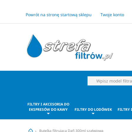
Powrót na stronę startową sklepu
Twoje konto
FILTRY I AKCESORIA DO
EKSPRESÓW DO KAWY
FILTRY DO LODÓWEK
FILTRY
Butelka filtrująca Dafi 300ml szałwiowa