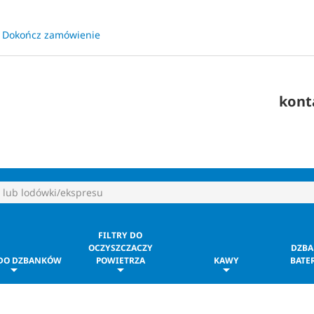
Dokończ zamówienie
​
kont
FILTRY DO
OCZYSZCZACZY
DZBA
 DO DZBANKÓW
POWIETRZA
KAWY
BATER