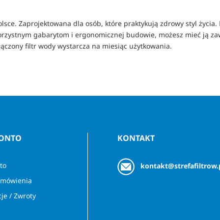
ce. Zaprojektowana dla osób, które praktykują zdrowy styl życia. P
ki korzystnym gabarytom i ergonomicznej budowie, możesz mieć ją za
zony filtr wody wystarcza na miesiąc użytkowania.
KONTO
KONTAKT
to
kontakt@strefafiltrow.
amówienia
je / Zwroty