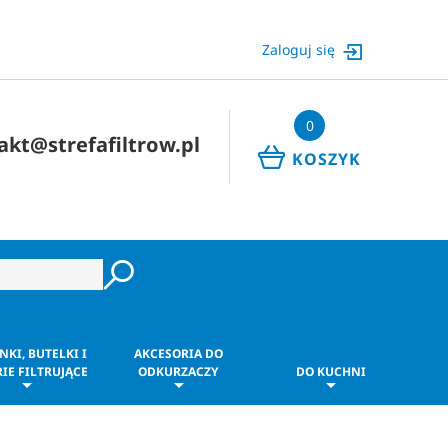
Zaloguj się
0
akt@strefafiltrow.pl
KOSZYK
NKI, BUTELKI I
AKCESORIA DO
IE FILTRUJĄCE
ODKURZACZY
DO KUCHNI