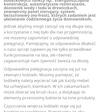
dodatkowych funkcji np.: Energooszczędna
konstrukcja, automatyczne rozmrażanie,
dozownik wody i lodu w drzwiczkach,
zewnętrzny panel sterujący, system
bezszronowy (no-frost), których zadaniem jest
ułatwianie codziennego życia domownikom.
Jednak abyśmy mogli cieszyć się nią długie lata,
a korzystanie z niej było dla nas przyjemnością,
nie możemy zapomnieć o odpowiedniej
pielęgnacji. Pamiętajmy, że odpowiednia dbałość
o nasz sprzęt zapewni jej nie tylko prawidłowe
funkcjonowanie na lata, ale również
zagwarantuje nam żywność świeżą na dłużej.
Odpowiednia pielęgnacja zaczyna się już na
zewnątrz lodówki. Musimy pamiętać, że
lodówkę należy wycierać tak jak każdy mebel.
Na uchwytach, klamkach. W ich zakamarkach
może zbierać się brud i kurz, a dotykając te
elementy przenosimy bakterie na inne produkty.
Czyszczenie wnętrza lodówki staje się już
bardziej pracochłonne. Pamiętajmy, że aby