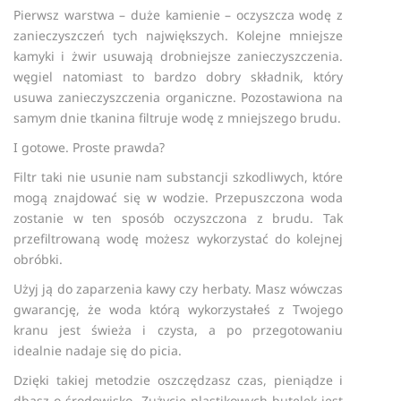
Pierwsz warstwa – duże kamienie – oczyszcza wodę z
zanieczyszczeń tych największych. Kolejne mniejsze
kamyki i żwir usuwają drobniejsze zanieczyszczenia.
węgiel natomiast to bardzo dobry składnik, który
usuwa zanieczyszczenia organiczne. Pozostawiona na
samym dnie tkanina filtruje wodę z mniejszego brudu.
I gotowe. Proste prawda?
Filtr taki nie usunie nam substancji szkodliwych, które
mogą znajdować się w wodzie. Przepuszczona woda
zostanie w ten sposób oczyszczona z brudu. Tak
przefiltrowaną wodę możesz wykorzystać do kolejnej
obróbki.
Użyj ją do zaparzenia kawy czy herbaty. Masz wówczas
gwarancję, że woda którą wykorzystałeś z Twojego
kranu jest świeża i czysta, a po przegotowaniu
idealnie nadaje się do picia.
Dzięki takiej metodzie oszczędzasz czas, pieniądze i
dbasz o środowisko. Zużycie plastikowych butelek jest