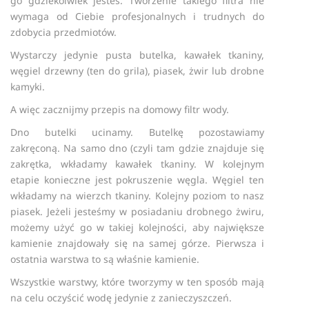
go gdziekolwiek jesteś. Tworzenie takiego filtra nie
wymaga od Ciebie profesjonalnych i trudnych do
zdobycia przedmiotów.
Wystarczy jedynie pusta butelka, kawałek tkaniny,
węgiel drzewny (ten do grila), piasek, żwir lub drobne
kamyki.
A więc zacznijmy przepis na domowy filtr wody.
Dno butelki ucinamy. Butelkę pozostawiamy
zakręconą. Na samo dno (czyli tam gdzie znajduje się
zakrętka, wkładamy kawałek tkaniny. W kolejnym
etapie konieczne jest pokruszenie węgla. Węgiel ten
wkładamy na wierzch tkaniny. Kolejny poziom to nasz
piasek. Jeżeli jesteśmy w posiadaniu drobnego żwiru,
możemy użyć go w takiej kolejności, aby największe
kamienie znajdowały się na samej górze. Pierwsza i
ostatnia warstwa to są właśnie kamienie.
Wszystkie warstwy, które tworzymy w ten sposób mają
na celu oczyścić wodę jedynie z zanieczyszczeń.