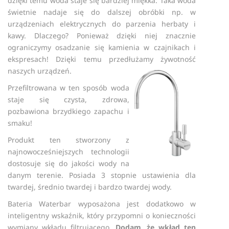
dzięki temu woda staje się bardziej miękka. Taka woda
świetnie nadaje się do dalszej obróbki np. w
urządzeniach elektrycznych do parzenia herbaty i
kawy. Dlaczego? Ponieważ dzięki niej znacznie
ograniczymy osadzanie się kamienia w czajnikach i
ekspresach! Dzięki temu przedłużamy żywotność
naszych urządzeń.
Przefiltrowana w ten sposób woda
staje się czysta, zdrowa,
pozbawiona brzydkiego zapachu i
smaku!
Produkt ten stworzony z
najnowocześniejszych technologii
dostosuje się do jakości wody na
danym terenie. Posiada 3 stopnie ustawienia dla
twardej, średnio twardej i bardzo twardej wody.
Bateria Waterbar wyposażona jest dodatkowo w
inteligentny wskaźnik, który przypomni o konieczności
wymiany wkładu filtrującego.
Dodam, że wkład ten