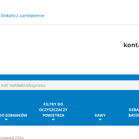
Dokończ zamówienie
​
kont
FILTRY DO
OCZYSZCZACZY
DZBA
 DO DZBANKÓW
POWIETRZA
KAWY
BATER
zmywarek 250g