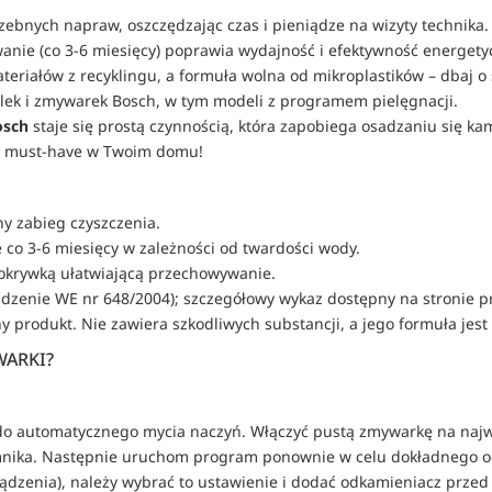
rzebnych napraw, oszczędzając czas i pieniądze na wizyty technika.
wanie (co 3-6 miesięcy) poprawia wydajność i efektywność energety
eriałów z recyklingu, a formuła wolna od mikroplastików – dbaj o
alek i zmywarek Bosch, w tym modeli z programem pielęgnacji.
osch
 staje się prostą czynnością, która zapobiega osadzaniu się k
to must-have w Twoim domu!
ny zabieg czyszczenia.
e co 3-6 miesięcy w zależności od twardości wody.
 pokrywką ułatwiającą przechowywanie.
ądzenie WE nr 648/2004); szczegółowy wykaz dostępny na stronie p
czny produkt. Nie zawiera szkodliwych substancji, a jego formuła 
WARKI?
 do automatycznego mycia naczyń. Włączyć pustą zmywarkę na naj
mnika. Następnie uruchom program ponownie w celu dokładnego ocz
urządzenia), należy wybrać to ustawienie i dodać odkamieniacz prz