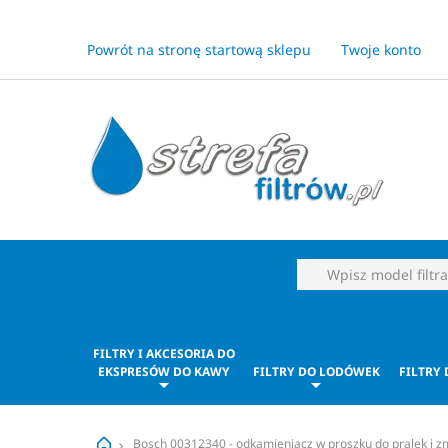
Powrót na stronę startową sklepu
Twoje konto
FILTRY I AKCESORIA DO
EKSPRESÓW DO KAWY
FILTRY DO LODÓWEK
FILTRY
Bosch 00312340 - odkamieniacz w proszku do pralek i 