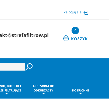
Zaloguj się
0
akt@strefafiltrow.pl
KOSZYK
NKI, BUTELKI I
AKCESORIA DO
IE FILTRUJĄCE
ODKURZACZY
DO KUCHNI