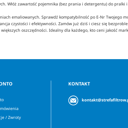
ch. Włóż zawartość pojemnika (bez prania i detergentu) do pralk
chniach emaliowanych. Sprawdź kompatybilność po E-Nr Twojego m
ancja czystości i efektywności. Zamów już dziś i ciesz się bezprob
ększych oszczędności. Idealny dla każdego, kto ceni jakość marki 
KONTO
KONTAKT
to
kontakt@strefafiltrow.
amówienia
je / Zwroty