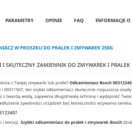
PARAMETRY
OPINIE
FAQ
INFORMACJE O
NIACZ W PROSZKU DO PRALEK I ZMYWAREK 250G
I I SKUTECZNY ZAMIENNIK DO ZMYWAREK I PRALEK
nia z Twojej zmywarki lub pralki? 
Odkamieniacz Bosch 00312340
 i 00311507, ten szybki odkamieniacz skutecznie rozpuszcza osad
lki z twardą wodą, zapewnia długotrwałą ochronę i wydajność Twoi
zedłużenie żywotności urządzeń bez konieczności wzywania serwisu
312340?
i korozji. 
Szybki odkamieniacz do pralek i zmywarek Bosch
 dzi