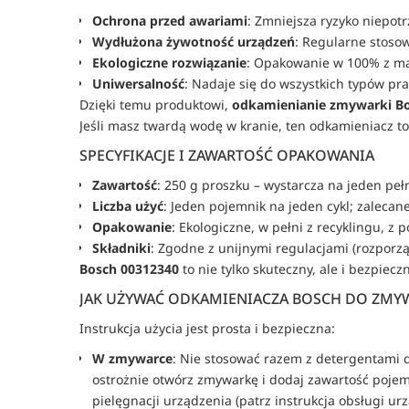
Ochrona przed awariami
: Zmniejsza ryzyko niepot
Wydłużona żywotność urządzeń
: Regularne stoso
Ekologiczne rozwiązanie
: Opakowanie w 100% z mat
Uniwersalność
: Nadaje się do wszystkich typów pr
Dzięki temu produktowi, 
odkamienianie zmywarki B
Jeśli masz twardą wodę w kranie, ten odkamieniacz 
SPECYFIKACJE I ZAWARTOŚĆ OPAKOWANIA
Zawartość
: 250 g proszku – wystarcza na jeden peł
Liczba użyć
: Jeden pojemnik na jeden cykl; zalecan
Opakowanie
: Ekologiczne, w pełni z recyklingu, z
Składniki
: Zgodne z unijnymi regulacjami (rozporz
Bosch 00312340
 to nie tylko skuteczny, ale i bezpie
JAK UŻYWAĆ ODKAMIENIACZA BOSCH DO ZMY
Instrukcja użycia jest prosta i bezpieczna:
W zmywarce
: Nie stosować razem z detergentami
ostrożnie otwórz zmywarkę i dodaj zawartość poje
pielęgnacji urządzenia (patrz instrukcja obsługi 