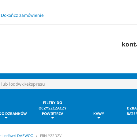
Dokończ zamówienie
​
kont
FILTRY DO
OCZYSZCZACZY
DZBA
 DO DZBANKÓW
POWIETRZA
KAWY
BATER
jej lodówki DAEWOO
FRN-Y22D2V