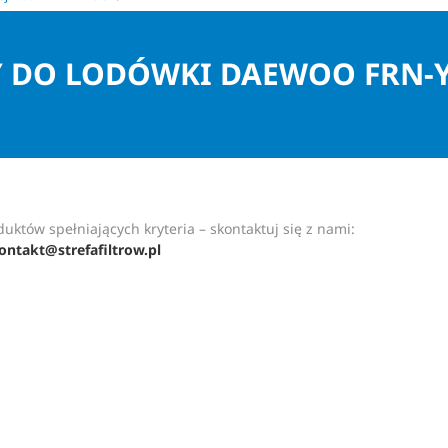
Y DO LODÓWKI DAEWOO FRN-
uktów spełniających kryteria – skontaktuj się z nami:
ontakt@strefafiltrow.pl