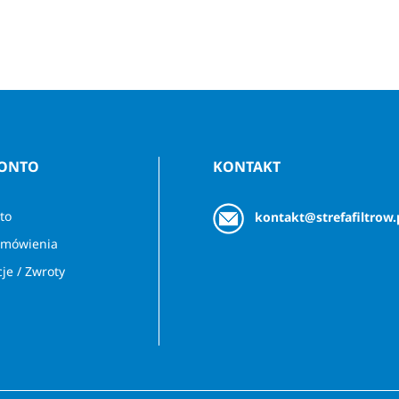
KONTO
KONTAKT
to
kontakt@strefafiltrow.
amówienia
je / Zwroty