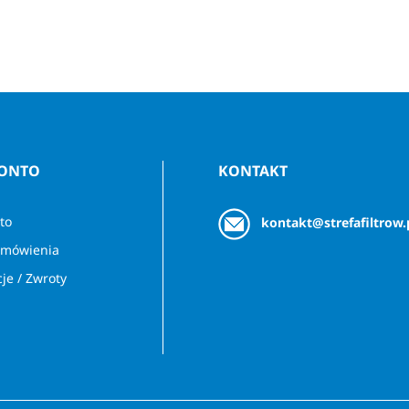
KONTO
KONTAKT
to
kontakt@strefafiltrow.
amówienia
je / Zwroty