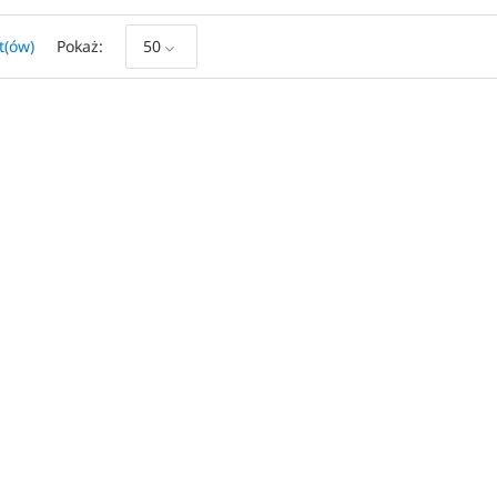
t(ów)
Pokaż
50