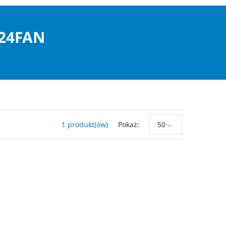
24FAN
1 produkt(ów)
Pokaż
50