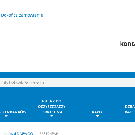
Dokończ zamówienie
​
kont
FILTRY DO
OCZYSZCZACZY
DZBA
 DO DZBANKÓW
POWIETRZA
KAWY
BATER
jej lodówki DAEWOO
FRST24FAN