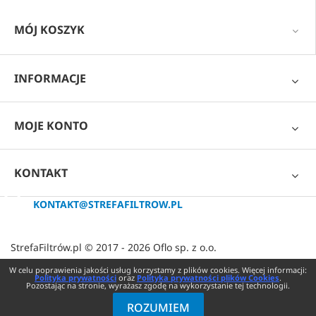
MÓJ KOSZYK
INFORMACJE
MOJE KONTO
KONTAKT
KONTAKT@STREFAFILTROW.PL
StrefaFiltrów.pl © 2017 - 2026 Oflo sp. z o.o.
W celu poprawienia jakości usług korzystamy z plików cookies. Więcej informacji:
Polityka prywatności
oraz
Polityka prywatności plików Cookies
.
Pozostając na stronie, wyrażasz zgodę na wykorzystanie tej technologii.
Filtry do lodówki HAIER HRF-633ASA2
ROZUMIEM