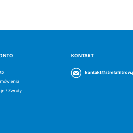
KONTO
KONTAKT
to
kontakt@strefafiltrow.
amówienia
je / Zwroty