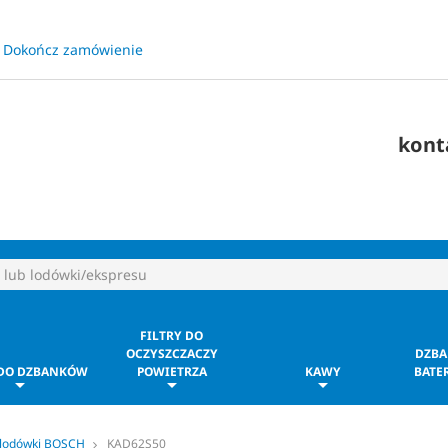
Dokończ zamówienie
​
kont
FILTRY DO
OCZYSZCZACZY
DZBA
 DO DZBANKÓW
POWIETRZA
KAWY
BATER
 lodówki BOSCH
KAD62S50