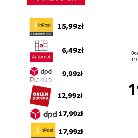
Bos
110
1