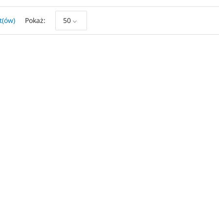
t(ów)
Pokaż
50