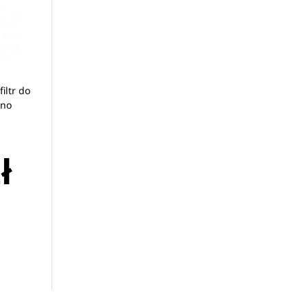
iltr do
ino
ł