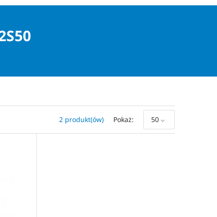
2S50
2 produkt(ów)
Pokaż
50