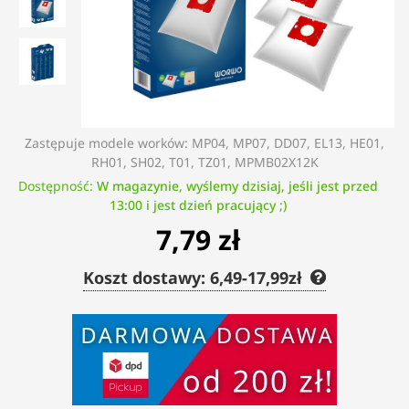
Zastępuje modele worków: MP04, MP07, DD07, EL13, HE01,
RH01, SH02, T01, TZ01, MPMB02X12K
Dostępność:
W magazynie, wyślemy dzisiaj, jeśli jest przed
13:00 i jest dzień pracujący ;)
7,79 zł
Koszt dostawy: 6,49-17,99zł