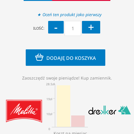
Oceń ten produkt jako pierwszy
-
+
ILOŚĆ:
DODAJĘ DO KOSZYKA
Zaoszczędź swoje pieniądze! Kup zamiennik.
28.5zł
19zł
10zł
0
Koszt na miesiąc