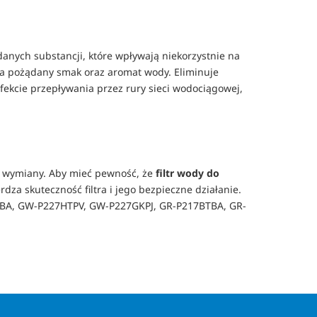
anych substancji, które wpływają niekorzystnie na
aca pożądany smak oraz aromat wody. Eliminuje
efekcie przepływania przez rury sieci wodociągowej,
ej wymiany. Aby mieć pewność, że
filtr wody do
rdza skuteczność filtra i jego bezpieczne działanie.
SBA, GW-P227HTPV, GW-P227GKPJ, GR-P217BTBA, GR-