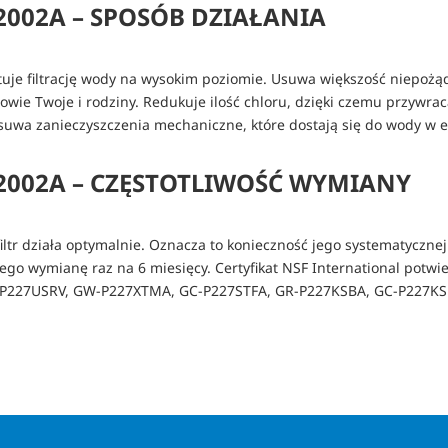
2002A – SPOSÓB DZIAŁANIA
je filtrację wody na wysokim poziomie. Usuwa większość niepożąd
owie Twoje i rodziny. Redukuje ilość chloru, dzięki czemu przywr
 Usuwa zanieczyszczenia mechaniczne, które dostają się do wody w 
A2002A – CZĘSTOTLIWOŚĆ WYMIANY
filtr działa optymalnie. Oznacza to konieczność jego systematyczn
jego wymianę raz na 6 miesięcy. Certyfikat NSF International potwie
 GW-P227USRV, GW-P227XTMA, GC-P227STFA, GR-P227KSBA, GC-P227K