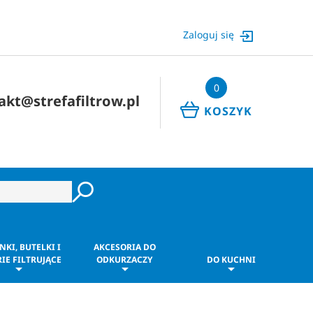
Zaloguj się
0
akt@strefafiltrow.pl
KOSZYK
NKI, BUTELKI I
AKCESORIA DO
IE FILTRUJĄCE
ODKURZACZY
DO KUCHNI