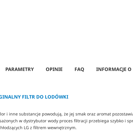
PARAMETRY
OPINIE
FAQ
INFORMACJE O
YGINALNY FILTR DO LODÓWKI
hlor i inne substancje powodują, że jej smak oraz aromat pozostawi
ażonych w dystrybutor wody proces filtracji przebiega szybko i s
 chłodzących LG z filtrem wewnętrznym.