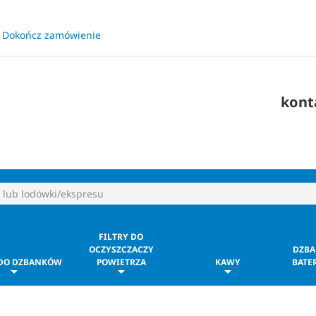
Dokończ zamówienie
​
kont
FILTRY DO
OCZYSZCZACZY
DZBA
 DO DZBANKÓW
POWIETRZA
KAWY
BATER