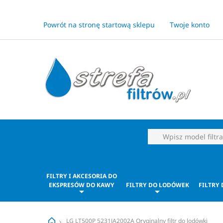
Powrót na stronę startową sklepu
Twoje konto
FILTRY I AKCESORIA DO
EKSPRESÓW DO KAWY
FILTRY DO LODÓWEK
FILTRY
LG LT500P 5231JA2002A Oryginalny filtr do lodówki