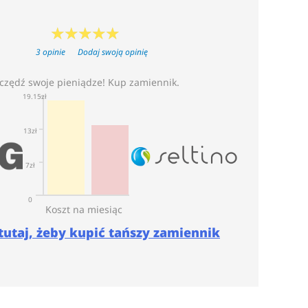
3 opinie
Dodaj swoją opinię
czędź swoje pieniądze! Kup zamiennik.
19.15zł
13zł
7zł
0
Koszt na miesiąc
 tutaj, żeby kupić tańszy zamiennik