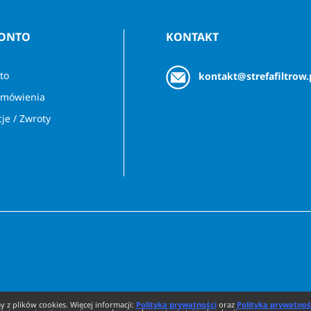
KONTO
KONTAKT
to
kontakt@strefafiltrow.
amówienia
je / Zwroty
 z plików cookies. Więcej informacji:
Polityka prywatności
oraz
Polityka prywatnoś