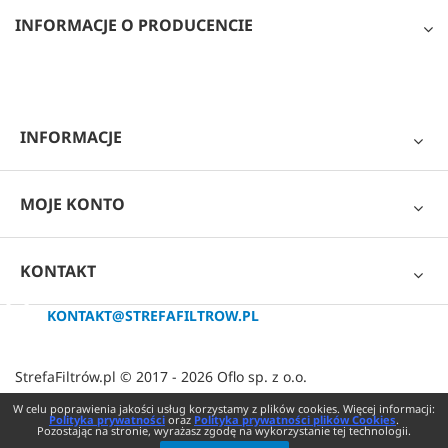
INFORMACJE O PRODUCENCIE
INFORMACJE
MOJE KONTO
KONTAKT
KONTAKT@STREFAFILTROW.PL
StrefaFiltrów.pl © 2017 - 2026 Oflo sp. z o.o.
W celu poprawienia jakości usług korzystamy z plików cookies. Więcej informacji:
Polityka prywatności
oraz
Polityka prywatności plików Cookies
.
Pozostając na stronie, wyrażasz zgodę na wykorzystanie tej technologii.