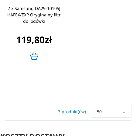
2 x Samsung DA29-10105J
HAFEX/EXP Oryginalny filtr
do lodówki
119,80zł
3 produkt(ów)
50