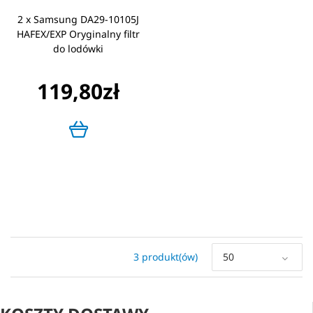
2 x Samsung DA29-10105J
HAFEX/EXP Oryginalny filtr
do lodówki
119,80zł
3 produkt(ów)
50