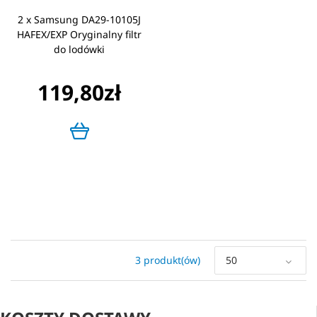
2 x Samsung DA29-10105J
HAFEX/EXP Oryginalny filtr
do lodówki
119,80zł
3 produkt(ów)
50