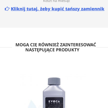
Koszt na miesiąc
Kliknij tutaj, żeby kupić tańszy zamiennik
MOGĄ CIĘ RÓWNIEŻ ZAINTERESOWAĆ
NASTĘPUJĄCE PRODUKTY