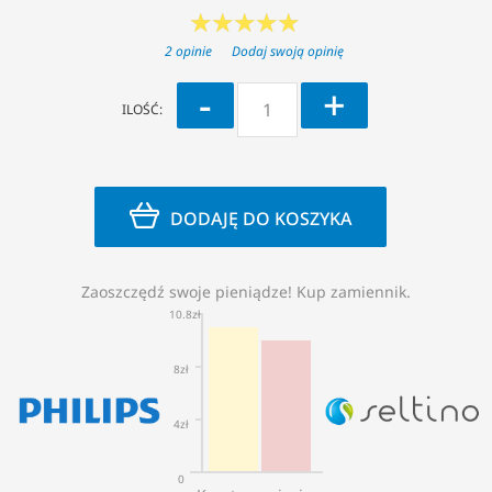
2 opinie
Dodaj swoją opinię
-
+
ILOŚĆ:
DODAJĘ DO KOSZYKA
Zaoszczędź swoje pieniądze! Kup zamiennik.
10.8zł
8zł
4zł
0