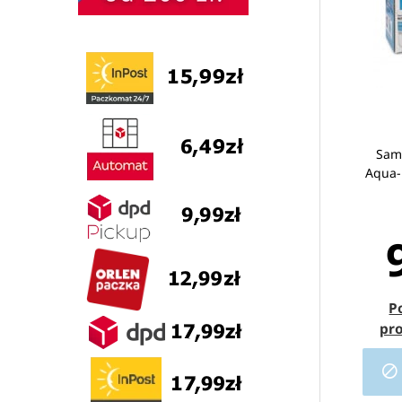
Sam
Aqua-P
P
pr