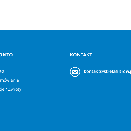
KONTO
KONTAKT
to
kontakt@strefafiltrow.
amówienia
je / Zwroty