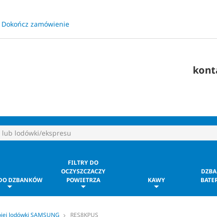
Dokończ zamówienie
​
kont
FILTRY DO
OCZYSZCZACZY
DZBA
 DO DZBANKÓW
POWIETRZA
KAWY
BATER
ojej lodówki SAMSUNG
RES8KPUS