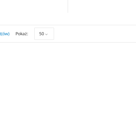
t(ów)
Pokaż
50