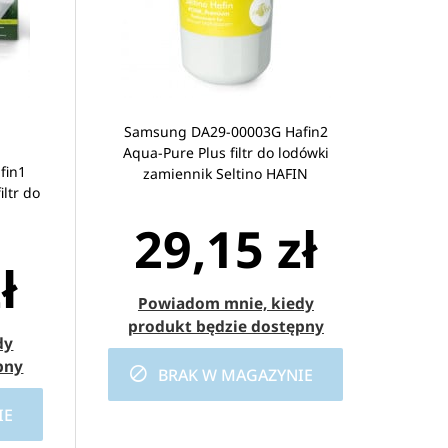
Samsung DA29-00003G Hafin2
Aqua-Pure Plus filtr do lodówki
fin1
zamiennik Seltino HAFIN
ltr do
29,15 zł
ł
Powiadom mnie, kiedy
produkt będzie dostępny
dy
pny
BRAK W MAGAZYNIE
IE