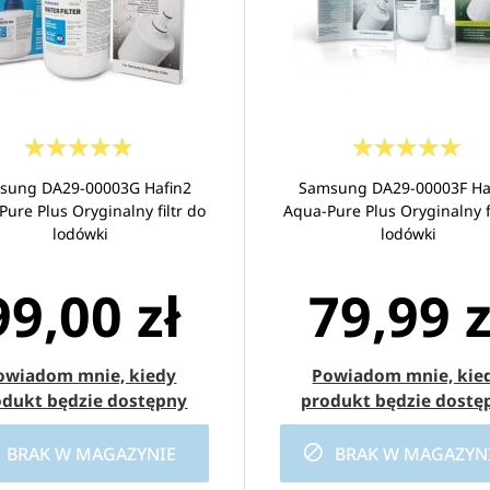
sung DA29-00003G Hafin2
Samsung DA29-00003F Ha
ure Plus Oryginalny filtr do
Aqua-Pure Plus Oryginalny fi
lodówki
lodówki
99,00 zł
79,99 z
owiadom mnie, kiedy
Powiadom mnie, kie
odukt będzie dostępny
produkt będzie dostę
BRAK W MAGAZYNIE
BRAK W MAGAZYN