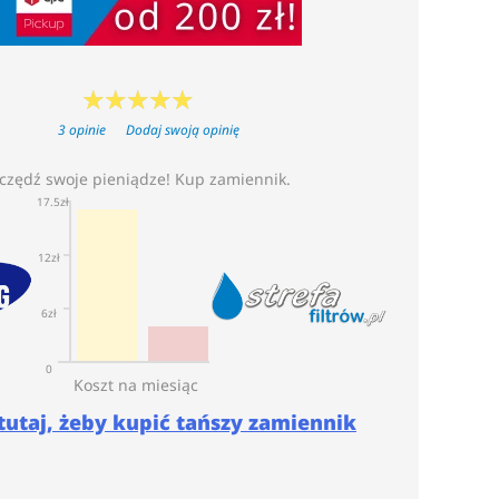
3 opinie
Dodaj swoją opinię
czędź swoje pieniądze! Kup zamiennik.
17.5zł
12zł
6zł
0
Koszt na miesiąc
 tutaj, żeby kupić tańszy zamiennik