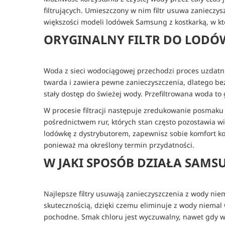
filtrujących. Umieszczony w nim filtr usuwa zanieczy
większości modeli lodówek Samsung z kostkarką, w któ
ORYGINALNY FILTR DO LODÓW
Woda z sieci wodociągowej przechodzi proces uzdatnia
twarda i zawiera pewne zanieczyszczenia, dlatego bez
stały dostęp do świeżej wody. Przefiltrowana woda to
W procesie filtracji następuje zredukowanie posmaku 
pośrednictwem rur, których stan często pozostawia wi
lodówkę z dystrybutorem, zapewnisz sobie komfort kor
ponieważ ma określony termin przydatności.
W JAKI SPOSÓB DZIAŁA SAMS
Najlepsze filtry usuwają zanieczyszczenia z wody ni
skutecznością, dzięki czemu eliminuje z wody niemal w
pochodne. Smak chloru jest wyczuwalny, nawet gdy wy