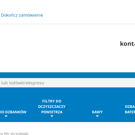
Dokończ zamówienie
​
kont
FILTRY DO
OCZYSZCZACZY
DZBA
 DO DZBANKÓW
POWIETRZA
KAWY
BATER
filtr do lodówki