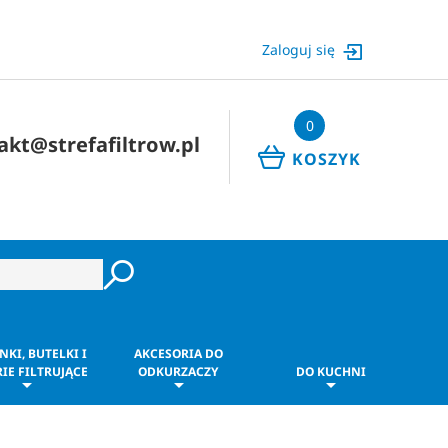
Zaloguj się
0
akt@strefafiltrow.pl
KOSZYK
NKI, BUTELKI I
AKCESORIA DO
IE FILTRUJĄCE
ODKURZACZY
DO KUCHNI