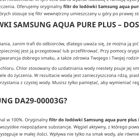
szczenia. Oferujemy oryginalny
filtr do lodówki Samsung aqua pur
rych stosuje się filtr wewnętrzny umieszczany u góry po prawej st
KI SAMSUNG AQUA PURE PLUS – DOS
nia, zanim trafi do odbiorców, dlatego uważa się, że można ją pi
pieczniej jest ją przegotować lub przefiltrować. Przy pomocy orygi
 gwarancja dobrego smaku, a także zdrowia Twojego i Twojej rodzin
chloru. Chlor stosowany do uzdatniania wody niestety psuje jej sm
ele do życzenia. W rezultacie woda jest zanieczyszczona rdzą, pia
zystania z czystej wody. Musisz tylko pamiętać, aby wymieniać re
UNG DA29-00003G?
emal w 100%. Oryginalny
filtr do lodówki Samsung aqua pure plus
szystkie niepożądane substancje. Węgiel aktywny, z którego powstał
stępuje w małej ilości. Wpływa nie tylko na smak wody, ale równ