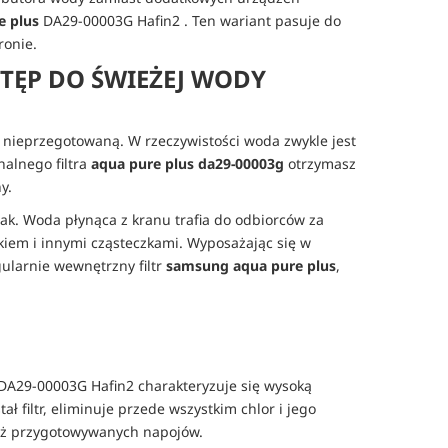
e plus
DA29-00003G Hafin2
. Ten wariant pasuje do
ronie.
TĘP DO ŚWIEŻEJ WODY
ć nieprzegotowaną. W rzeczywistości woda zwykle jest
nalnego filtra
aqua pure plus da29-00003g
otrzymasz
y.
ak. Woda płynąca z kranu trafia do odbiorców za
skiem i innymi cząsteczkami. Wyposażając się w
gularnie wewnętrzny filtr
samsung aqua pure plus
,
DA29-00003G Hafin2 charakteryzuje się wysoką
 filtr, eliminuje przede wszystkim chlor i jego
ież przygotowywanych napojów.