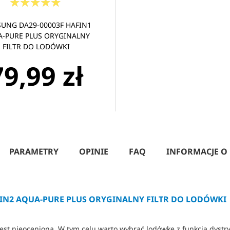
UNG DA29-00003F HAFIN1
-PURE PLUS ORYGINALNY
FILTR DO LODÓWKI
79,99 zł
PARAMETRY
OPINIE
FAQ
INFORMACJE O
IN2 AQUA-PURE PLUS ORYGINALNY FILTR DO LODÓWKI
s jest nieoceniona. W tym celu warto wybrać lodówkę z funkcją dy