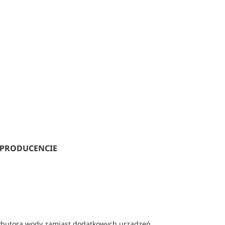
 PRODUCENCIE
strybutora wody zamiast dodatkowych urządzeń