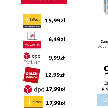
Sam
Aqua-P
P
pr