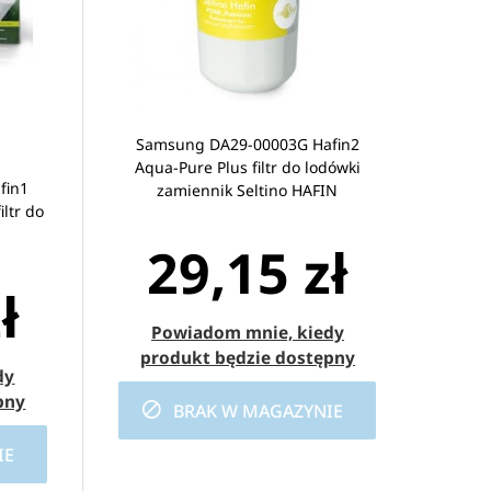
Samsung DA29-00003G Hafin2
Aqua-Pure Plus filtr do lodówki
fin1
zamiennik Seltino HAFIN
ltr do
29,15 zł
ł
Powiadom mnie, kiedy
produkt będzie dostępny
dy
pny
BRAK W MAGAZYNIE
IE