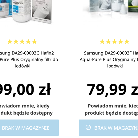
sung DA29-00003G Hafin2
Samsung DA29-00003F Ha
ure Plus Oryginalny filtr do
Aqua-Pure Plus Oryginalny fi
lodówki
lodówki
99,00 zł
79,99 z
owiadom mnie, kiedy
Powiadom mnie, kie
odukt będzie dostępny
produkt będzie dostę
BRAK W MAGAZYNIE
BRAK W MAGAZYN