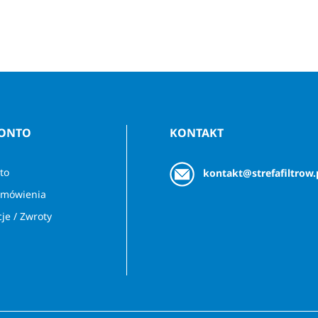
KONTO
KONTAKT
to
kontakt@strefafiltrow.
amówienia
je / Zwroty