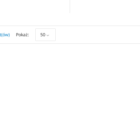
t(ów)
Pokaż
50