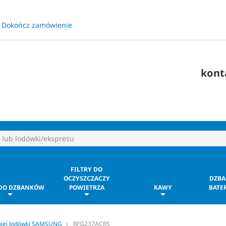
Dokończ zamówienie
​
kont
FILTRY DO
OCZYSZCZACZY
DZBA
 DO DZBANKÓW
POWIETRZA
KAWY
BATER
ojej lodówki SAMSUNG
RFG237ACRS