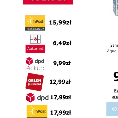
Sam
Aqua-P
P
pr