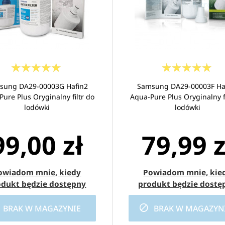
sung DA29-00003G Hafin2
Samsung DA29-00003F Ha
ure Plus Oryginalny filtr do
Aqua-Pure Plus Oryginalny fi
lodówki
lodówki
99,00 zł
79,99 z
owiadom mnie, kiedy
Powiadom mnie, kie
odukt będzie dostępny
produkt będzie dostę
BRAK W MAGAZYNIE
BRAK W MAGAZYN