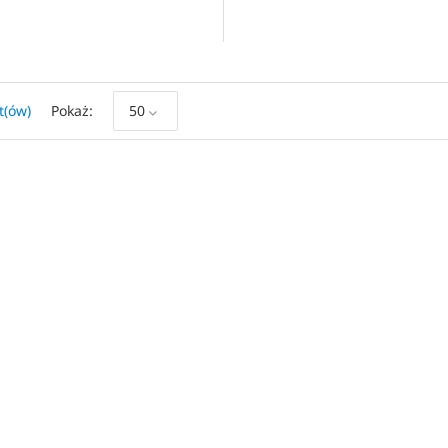
t(ów)
Pokaż
50