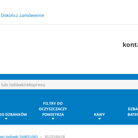
Dokończ zamówienie
​
kont
FILTRY DO
OCZYSZCZACZY
DZBA
 DO DZBANKÓW
POWIETRZA
KAWY
BATER
ojej lodówki SAMSUNG
RS255BASB