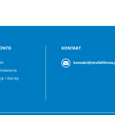
KONTO
KONTAKT
to
kontakt@strefafiltrow.
amówienia
je / Zwroty