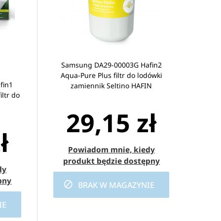
Samsung DA29-00003G Hafin2
Aqua-Pure Plus filtr do lodówki
fin1
zamiennik Seltino HAFIN
ltr do
29,15 zł
ł
Powiadom mnie, kiedy
produkt będzie dostępny
dy
pny
BRAK W MAGAZYNIE
IE