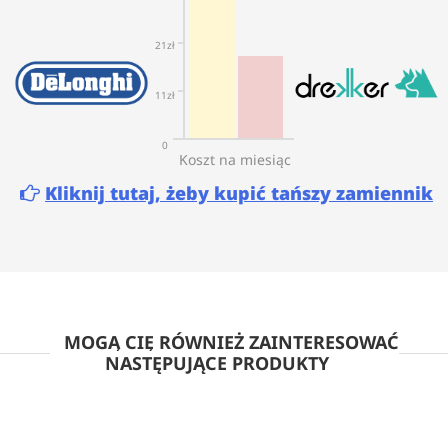
21zł
11zł
0
Koszt na miesiąc
Kliknij tutaj, żeby kupić tańszy zamiennik
MOGĄ CIĘ RÓWNIEŻ ZAINTERESOWAĆ
NASTĘPUJĄCE PRODUKTY